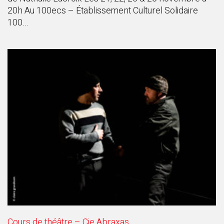
20h Au 100ecs – Établissement Culturel Solidaire
100…
Cours de théâtre – Cie Abraxas