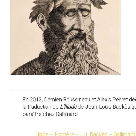
En 2013, Damien Roussineau et Alexis Perret d
la traduction de
L’Iliade
de Jean-Louis Backès qui
paraître chez Gallimard.
Iliade – Homère – J-L Backès – Gallimard