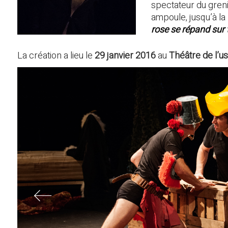
spectateur du greni
ampoule, jusqu’à la
rose se répand sur t
La création a lieu le
29 janvier 2016
au
Théâtre de l’u