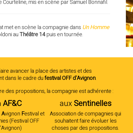
 Courteline, mis en scène par Samuel Bonnafil.
t met en scène la compagnie dans
Un Homme
oldoni au
Théâtre 14
puis en tournée.
ire avancer la place des artistes et des
nt dans le cadre du
festival OFF d’Avignon
.
aire des propositions, la compagnie est adhérente :
à
AF
&C
aux
Sentinelles
n
A
vignon
F
estival et
Association de compagnies qui
es (Festival OFF
souhaitent faire évoluer les
’Avignon)
choses par des propositions.