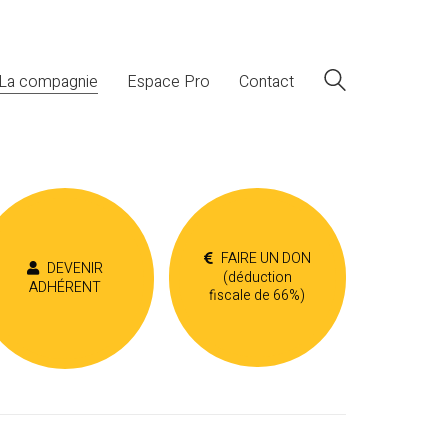
La compagnie
Espace Pro
Contact
FAIRE UN DON
DEVENIR
(déduction
ADHÉRENT
fiscale de 66%)