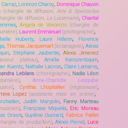
l Carraz
,
Lorenzo Charoy
,
Dominique Chauvin
s
(chargée de diffusion,
Arts & Spectacles
hargée de diffusion,
Le
Lucernaire
)
,
Chantal
femmes
,
Angela de Vincenzo
(chargée de
umière),
Laurent Emmanuel
(photographe)
,
helle Huberty
,
Laure Hillerin
,
Florence
ge
,
Thomas Jacquemart
(
éclairagiste)
,
Alexis
quin
,
Stéphane Jaubertie
,
Alexis Jimenez
gisseur plateau)
,
Amélie Kierszenbaum
,
ier Kuentz
,
Nathalie Lacroix
,
Claire Lamarre
,
xandra Leblans
(chorégraphe)
,
Nadia Léon
stumière)
,
Anne-Charlotte Lesquibe
fusion)
,
Cynthia Lhopitallier
(régisseuse)
,
mine Lopez
(assistante mise en scène)
,
rchadier
,
J
udith Margolin
,
Fanny Marteau
musicien)
,
Françoise Miquelis
,
Eric Moreau
ois Orsoni
,
Guylène Ouvrard
,
Fabrice Paillet
hargée de production)
,
Alexis Perret
,
Luce