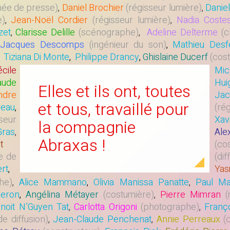
hée de presse)
,
Daniel Brochier
(régisseur lumière)
,
Danie
e)
,
Jean-Noël Cordier
(régisseur lumière)
,
Nadia Coste
zet
,
Clarisse Delille
(scénographe)
,
Adeline Delterme
(c
Jacques Descomps
(ingénieur du son)
,
Mathieu Des
Tiziana Di Monte
,
Philippe Drancy
,
Ghislaine Ducerf
(cost
cile
Mic
aude
Hui
Elles et ils ont, toutes
ndre
Jac
et tous, travaillé pour
eau
,
(ré
sseur
Xav
la compagnie
ras
,
Ale
Abraxas !
t
(co
e de
(dif
rt
,
Yas
he)
,
Alice Mammano
,
Olivia Manissa Panatte
,
Paul Ma
eron
,
Angélina Métayer
(costumière)
,
Pierre Mimran
(
noit N’Guyen Tat
,
Carlotta Origoni
(photographe)
,
Franç
e diffusion)
,
Jean-Claude Penchenat
,
Annie Perreaux
(c