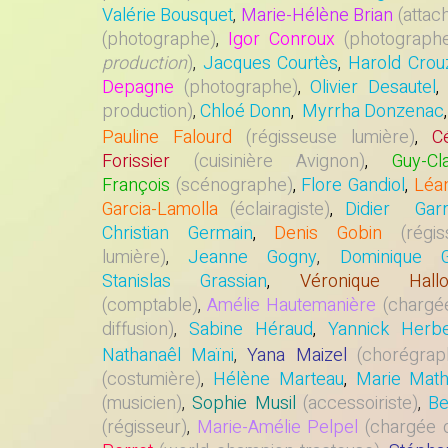
Valérie Bousquet
,
Marie-Hélène Brian
(attac
(photographe)
,
Igor Conroux
(photograph
production
)
,
Jacques Courtès
,
Harold Crou
Depagne
(photographe)
,
Olivier Desautel
,
production)
,
Chloé Donn
,
Myrrha Donzenac
,
Pauline Falourd
(régisseuse lumière)
,
Cé
Forissier
(cuisinière Avignon)
,
Guy-Cl
François
(scénographe)
,
Flore Gandiol
,
Léa
Garcia-Lamolla
(éclairagiste)
,
Didier Garr
Christian Germain
,
Denis Gobin
(régi
lumière)
,
Jeanne Gogny
,
Dominique G
Stanislas Grassian
,
Véronique Hallo
(comptable)
,
Amélie Hautemanière
(chargé
diffusion)
,
Sabine Héraud
,
Yannick Herbe
Nathanaêl Maïni
,
Yana Maizel
(chorégrap
(costumière)
,
Hélène Marteau
,
Marie Math
(musicien)
,
Sophie Musil
(accessoiriste)
,
Be
(régisseur)
,
Marie-Amélie Pelpel
(chargée d