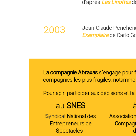
d’après
Les Linottes
de
2003
Jean-Claude Penchena
Exemplaire
de Carlo G
La compagnie Abraxas
s’engage pour fa
compagnies les plus fragiles, notamme
Pour agir, participer aux décisions et f
au
SNES
S
yndicat
N
ational des
Associatio
E
ntrepreneurs
de
C
ompagni
S
pectacles
.
d