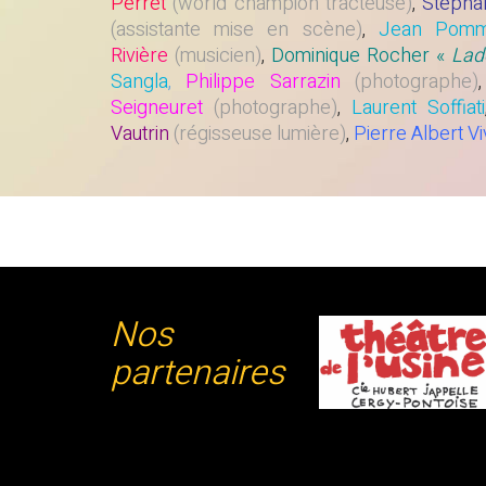
Perret
(world champion tracteuse)
,
Stépha
(assistante mise en scène)
,
Jean Pomm
Rivière
(musicien)
,
Dominique Rocher «
Lad
Sangla
,
Philippe Sarrazin
(photographe)
Seigneuret
(photographe)
,
Laurent Soffiati
Vautrin
(régisseuse lumière)
,
Pierre Albert Vi
Nos
partenaires