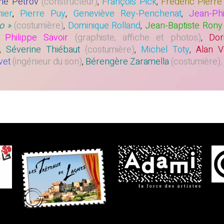
ne Pétrov
(constructeur)
,
François Pick
,
Frédéric Pierre
ier
,
Pierre Puy
,
Geneviève Rey-Penchenat
,
Jean-Phi
o »
(costumière)
,
Dominique Rolland
,
Jean-Baptiste Rony
,
Philippe Savoir
(graphiste, affiche et photos)
,
Do
,
Séverine Thiébaut
(costumière)
,
Michel Toty
,
Alan 
vet
(ingénieur du son)
,
Bérengère Zaramella
(costumière)
.