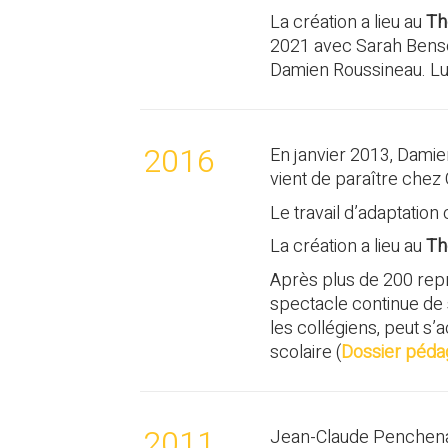
L
a création a lieu au
Th
2021 avec Sarah Bensou
Damien Roussineau. L
2016
En janvier 2013, Dami
vient de paraître chez
Le travail d’adaptati
L
a création a lieu au
Th
Après plus de 200 repr
spectacle continue de 
les collégiens, peut s
scolaire (
Dossier péda
2011
Jean-Claude Penchena