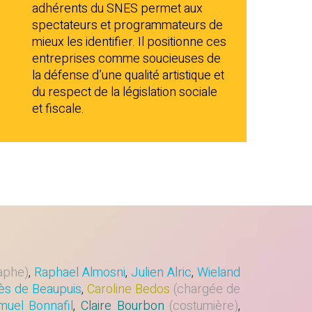
adhérents du SNES permet aux
spectateurs et programmateurs de
mieux les identifier. Il positionne ces
entreprises comme soucieuses de
la défense d’une qualité artistique et
du respect de la législation sociale
et fiscale.
aphe)
,
Raphael Almosni
,
Julien Alric
,
Wieland
ès de Beaupuis
,
Caroline Bedos
(chargée de
muel Bonnafil
,
Claire Bourbon
(costumière)
,