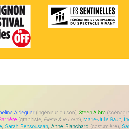
eline Aldeguer
(ingénieur du son)
,
Steen Albro
(scénogr
Barrière
(graphiste,
Pierre & le Loup
)
,
Marie-Julie Baup
,
In
le
,
Sarah Bensoussan
,
Anne Blanchard
(costumière)
,
Sa