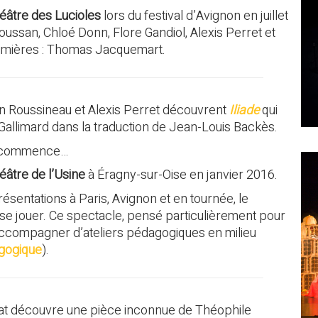
éâtre des Lucioles
lors du festival d’Avignon en juillet
ssan, Chloé Donn, Flore Gandiol, Alexis Perret et
umières : Thomas Jacquemart.
en Roussineau et Alexis Perret découvrent
Iliade
qui
 Gallimard dans la traduction de Jean-Louis Backès.
on commence…
éâtre de l’Usine
à Éragny-sur-Oise en janvier 2016.
ésentations à Paris, Avignon et en tournée, le
se jouer.
Ce spectacle, pensé particulièrement pour
’accompagner d’ateliers pédagogiques en milieu
gogique
).
t découvre une pièce inconnue de Théophile