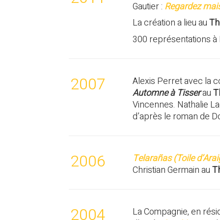
Gautier :
Regardez mais
La création a lieu au
Th
300 représentations à 
2007
Alexis Perret avec la 
Automne à Tisser
au
T
Vincennes. Nathalie L
d’après le roman de D
2006
Telarañas (Toile d’Ara
Christian Germain au
Th
2004
La Compagnie, en rés