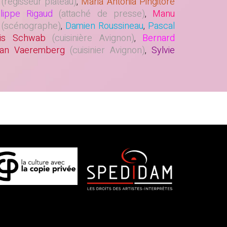
(régisseur plateau)
,
Maria Antonia Pingitore
lippe Rigaud
(attaché de presse)
,
Manu
(scénographe)
,
Damien Roussineau
,
Pascal
ris Schwab
(cuisinière Avignon)
,
Bernard
Van Vaeremberg
(cuisinier Avignon)
,
Sylvie