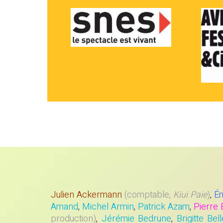
Julien Ackermann
(comptable,
Kiui
Paie
)
,
Ém
Amand
,
Michel Armin
,
Patrick Azam
,
Pierre 
production)
,
Jérémie Bedrune
,
Brigitte Bel