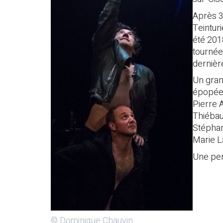
Après 3
Teintur
été 201
tournée 
dernièr
Un gran
épopée 
Pierre 
Thiébau
Stéphane
Marie L
Une pen
© Dominique Chauvin