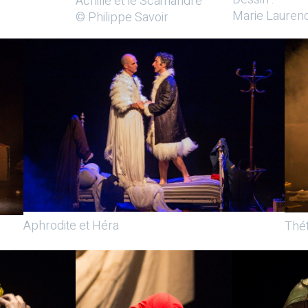
Achille et le Scamandre
Marie Lauren
© Philippe Savoir
Aphrodite et Héra
Thét