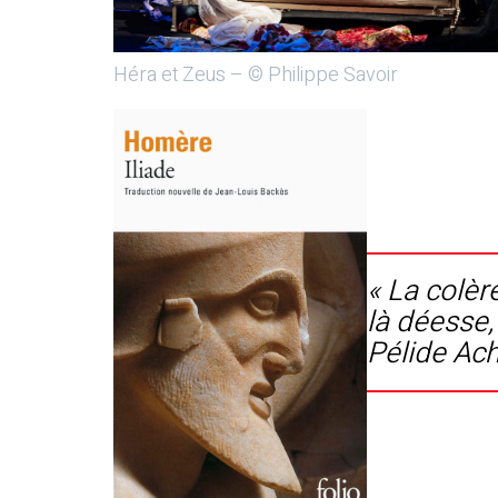
Héra et Zeus – © Philippe Savoir
« La colèr
là déesse,
Pélide Ach