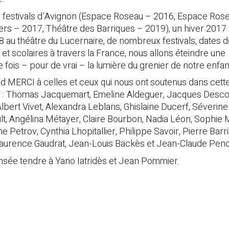
 festivals d’Avignon (Espace Roseau – 2016, Espace Ros
iers – 2017, Théâtre des Barriques – 2019), un hiver 2017 
8 au théâtre du Lucernaire, de nombreux festivals, dates 
et scolaires à travers la France, nous allons éteindre une
e fois – pour de vrai – la lumière du grenier de notre enf
d MERCI à celles et ceux qui nous ont soutenus dans cett
: Thomas Jacquemart, Emeline Aldeguer, Jacques Desc
Albert Vivet, Alexandra Leblans, Ghislaine Ducerf, Séverine
lt, Angélina Métayer, Claire Bourbon, Nadia Léon, Sophie M
 Petrov, Cynthia Lhopitallier, Philippe Savoir, Pierre Barri
aurence Gaudrat, Jean-Louis Backès et Jean-Claude Pen
sée tendre à Yano Iatridès et Jean Pommier.