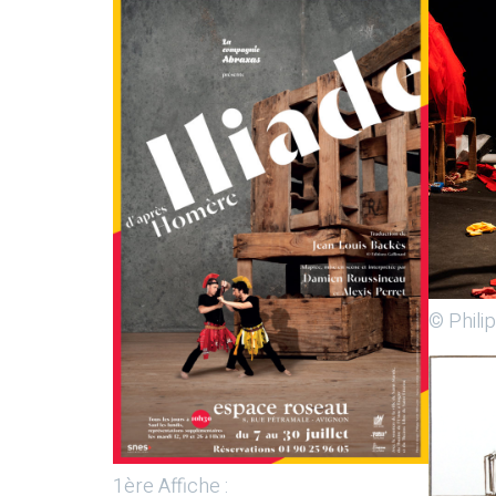
© Phili
1ère Affiche :