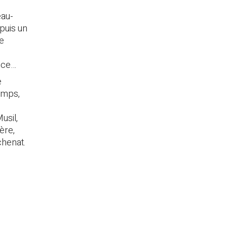
eau-
puis un
de
ance…
e
omps,
usil,
ère,
chenat.