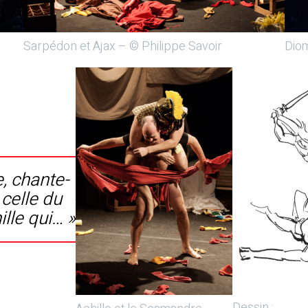
Sarpédon et Ajax – © Philippe Savoir
Diom
e, chante-
 celle du
ille qui… »
Dessin :