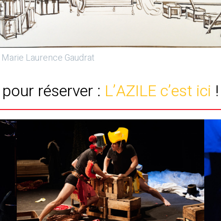
: Marie Laurence Gaudrat
pour réserver :
L’AZILE c’est ici
!