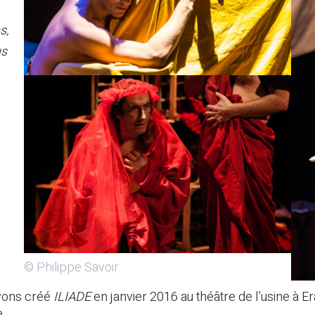
s,
us
© Philippe Savoir
vons créé
ILIADE
en janvier 2016 au théâtre de l’usine à E
e.