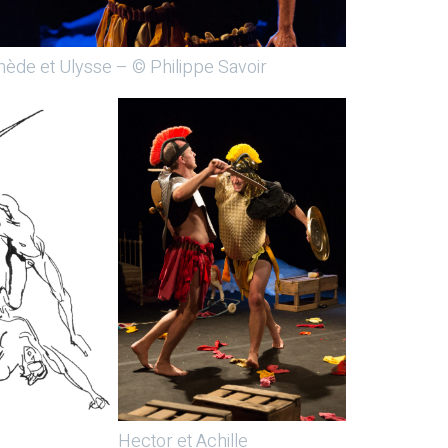
ède et Ulysse – © Philippe Savoir
Hector et Achille