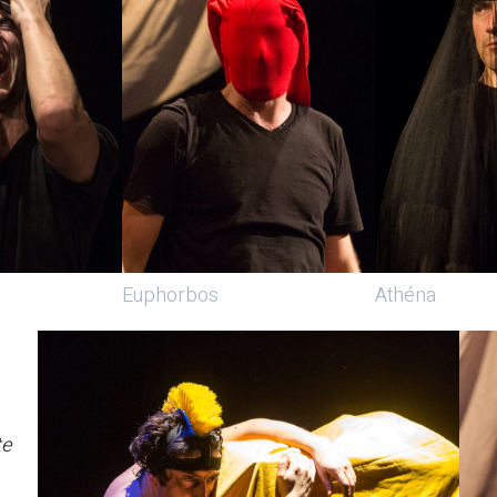
Athéna
Euphorbos
te