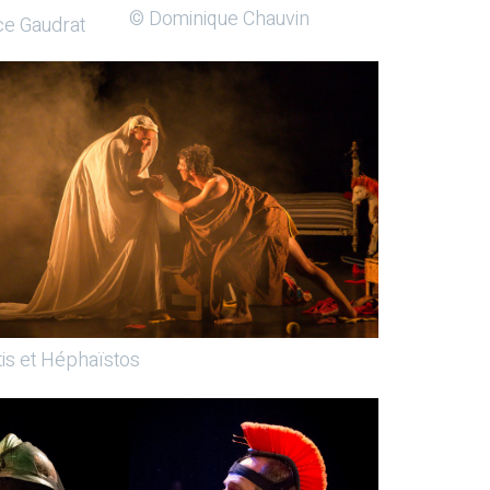
© Dominique Chauvin
ce Gaudrat
is et Héphaïstos