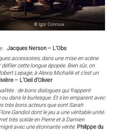
© Igor Conroux
se.
Jacques Nerson – L’Obs
lques accessoires, dans une mise en scène
défiler cette longue épopée. Bien sûr, on
ert Lepage, à Alexis Michalik et c’est un
vière – L’Oeil d’Olivier
alités : de bons dialogues qui frappent
e ou dans le burlesque. Et s’en emparent avec
s très bons acteurs que sont Sarah
re Gandiol dont le jeu a une véritable unité.
ret très solide en Pierre et à Damien
émigré avec une étonnante vérité.
Philippe du