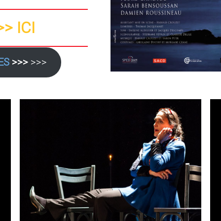
>> ICI
ES
>>>
>>>