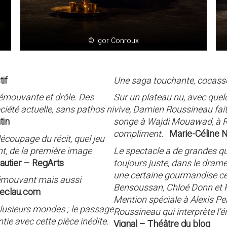
© Igor Conroux
if
Une saga touchante, cocas
, émouvante et drôle. Des
Sur un plateau nu, avec que
ociété actuelle, sans pathos ni
vive, Damien Roussineau fait 
tin
songe à Wajdi Mouawad, à Rob
compliment.
Marie-Céline Ni
découpage du récit, quel jeu
nt, de la première image
Le spectacle a de grandes qu
utier – RegArts
toujours juste, dans le dram
une certaine gourmandise ce
 émouvant mais aussi
Bensoussan, Chloé Donn et Flo
treclau.com
Mention spéciale à Alexis Per
plusieurs mondes ; le passage
Roussineau qui interprète l’
tie avec cette pièce inédite.
Vignal – Théâtre du blog