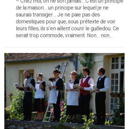
– Chez moi, on ne sort jamais… C’est un principe
de la maison… un principe sur lequel je ne
saurais transiger… Je ne paie pas des
domestiques pour que, sous prétexte de voir
leurs filles, ils s’en aillent courir le guilledou. Ce
serait trop commode, vraiment. Non… non…