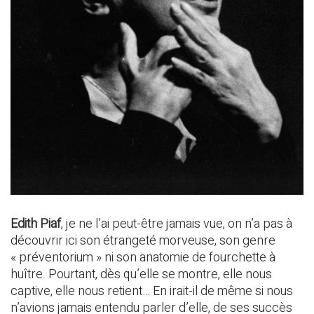
Edith Piaf
, je ne l’ai peut-être jamais vue, on n’a pas à
découvrir ici son étrangeté morveuse, son genre
« préventorium » ni son anatomie de fourchette à
huître. Pourtant, dès qu’elle se montre, elle nous
captive, elle nous retient… En irait-il de même si nous
n’avions jamais entendu parler d’elle, de ses succès